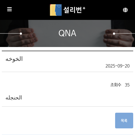
QNA
الخوخه
2025-09-20
35
الحنجله
목록