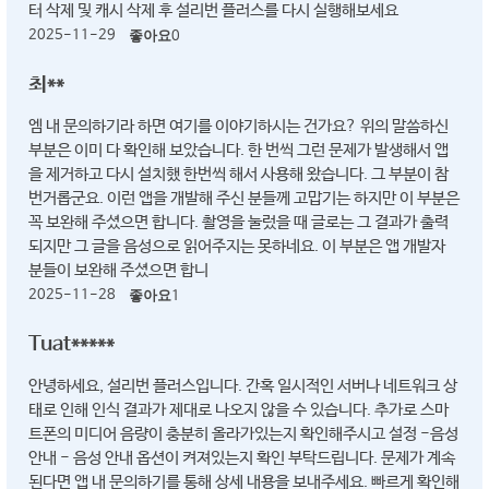
터 삭제 및 캐시 삭제 후 설리번 플러스를 다시 실행해보세요
2025-11-29
좋아요
0
최**
엠 내 문의하기라 하면 여기를 이야기하시는 건가요? 위의 말씀하신
부분은 이미 다 확인해 보았습니다. 한 번씩 그런 문제가 발생해서 앱
을 제거하고 다시 설치했 한번씩 해서 사용해 왔습니다. 그 부분이 참
번거롭군요. 이런 앱을 개발해 주신 분들께 고맙기는 하지만 이 부분은
꼭 보완해 주셨으면 합니다. 촬영을 눌렀을 때 글로는 그 결과가 출력
되지만 그 글을 음성으로 읽어주지는 못하네요. 이 부분은 앱 개발자
분들이 보완해 주셨으면 합니
2025-11-28
좋아요
1
Tuat*****
안녕하세요, 설리번 플러스입니다. 간혹 일시적인 서버나 네트워크 상
태로 인해 인식 결과가 제대로 나오지 않을 수 있습니다. 추가로 스마
트폰의 미디어 음량이 충분히 올라가있는지 확인해주시고 설정 -음성
안내 - 음성 안내 옵션이 켜져있는지 확인 부탁드립니다. 문제가 계속
된다면 앱 내 문의하기를 통해 상세 내용을 보내주세요. 빠르게 확인해