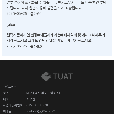
일부 설정이 초기화될 수 있습니다. 번거로우시더라도 내용 확인 부탁
드립니다. 다시 한번 이용에 불편을 드려 죄송합니다,
2026-05-26
좋아요
1
권**
갤럭시폰이시면 설정➡️애플레케이션➡️케시삭제 및 데이터삭제후 제
시작 해보시고 그래도 안되면 앱을 지웠다 제설치 해보세요
2026-05-25
좋아요
0
(주)투아트
주소
대구광역시 북구 호암로 51
대표
조수원
사업자등록번호
615-88-00270
이메일
tuat.inc@gmail.com