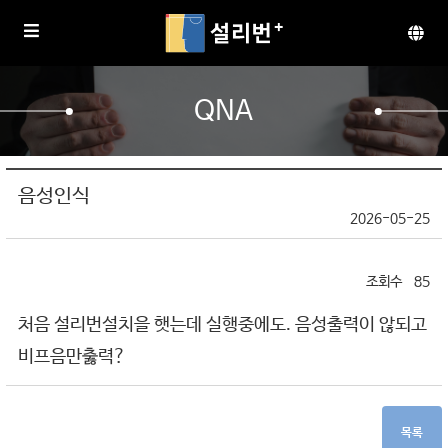
QNA
음성인식
2026-05-25
85
처음 설리번설치을 햇는데 실행중에도. 음성출력이 않되고
비프음만춣력?
목록