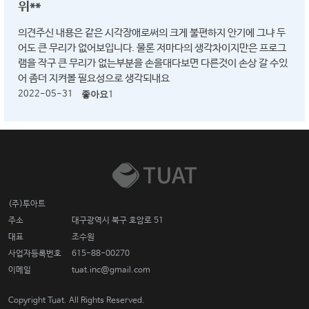
위**
의견주신 내용은 같은 시각장애로써의 크게 불편하지 안기에 그냐 두
어도 큰 무리가 없어보입니다. 물론 저마다의 생각차이지만은 프로그
램을 작구 큰 무리가 없는부분을 손을대다보면 다른것이 손상 갈 수있
어 좀더 지켜볼 필요성으로 생각되내요
2022-05-31
좋아요
1
(주)투아트
주소
대구광역시 북구 호암로 51
대표
조수원
사업자등록번호
615-88-00270
이메일
tuat.inc@gmail.com
Copyright Tuat. All Rights Reserved.