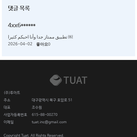
댓글 목록
4xx6******
‏تطبيق ممتاز جدا وأنا احبكم كثيرا ￼
2026-04-02
좋아요
0
(주)투아트
주소
대구광역시 북구 호암로 51
대표
조수원
사업자등록번호
615-88-00270
이메일
tuat.inc@gmail.com
Copyright Tuat. All Rights Reserved.