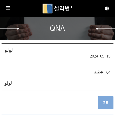
QNA
لولو
2024-05-15
64
لولو
목록