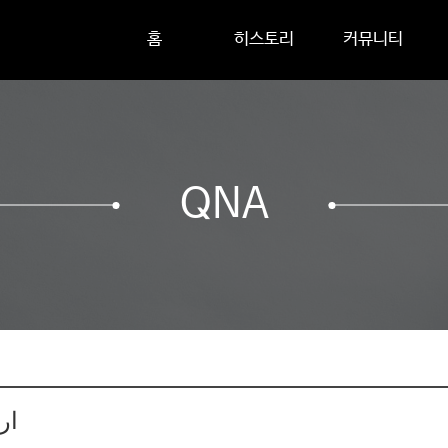
홈
히스토리
커뮤니티
QNA
اري