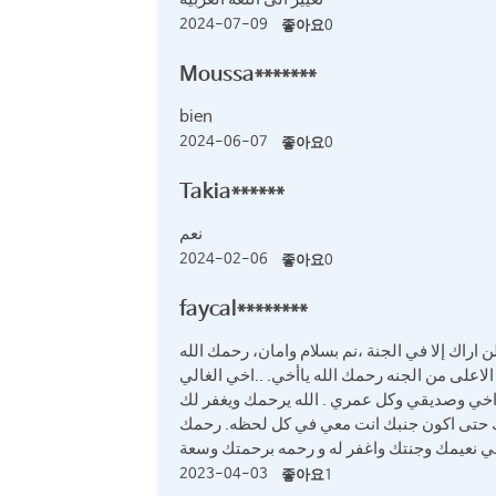
2024-07-09
좋아요
0
Moussa*******
bien
2024-06-07
좋아요
0
Takia******
نعم
2024-02-06
좋아요
0
faycal********
اراك إلا في الجنة ،نم بسلام وامان، رحمك الله
لاعلى من الجنه رحمك الله ياأخي. ..اخي الغالي
ا اخي وصديقي وكل عمري . الله يرحمك ويغفر لك
حتى اكون جنبك انت معي في كل لحظه. رحمك
ه في نعيمك وجنتك واغفر له و رحمه برحمتك وسعة
2023-04-03
좋아요
1