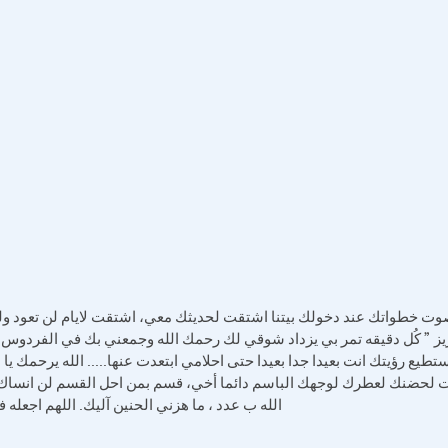
صوت خطواتك عند دخولك بيتنا اشتقت لحديثك معي، اشتقت لايام لن تعود ولن 
زيز ” كُل دقيقه تمر بي يزداد شوقي لك رحمك الله وجمعني بك في الفردوس ا
يع رؤيتك انت بعيدا جدا بعيدا حتى احلامي ابتعدت عنها..... الله يرحمك ي
حضنك لعطرك لوجهك الباسم دائما أخي، قسم بمن احل القسم لن انساك 
الله ب عدد ، ما هزني الحنين آليك. اللهم اجعل